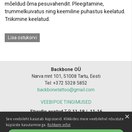
mõeldud õrna pesuvahendit. Pleegitamine,
trummelkuivatus ning keemiline puhastus keelatud.
Triikimine keelatud.
Lisa ostukorvi
Backbone OÜ
Narva mnt 101, 51008 Tartu, Eesti
Tel: +372 5328 5852
backbonetattoo@gmail.com
VEEBIPOE TINGIMUSED
Stuudio avatud
T-R
11-18
L
11-16
×
Tätoveerijad konsulteerivad
T-R
12-16
See veebileht kasutab küpsiseid. Klikkides meie veebilehel nõustute
küpsiste kasutamisega.
Rohkem infot