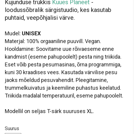
Kujunduse trükkis
Kuues Planeet
-
loodussõbralik särgistuudio, kes kasutab
puhtaid, veepõhjalisi värve.
Mudel:
UNISEX
Materjal: 100% orgaaniline puuvill. Vegan.
Hooldamine: Soovitame uue rõivaeseme enne
kandmist (eseme pahupoolelt) pesta ning triikida.
Eset võib pesta pesumasinas, õrna programmiga,
kuni 30 kraadises vees. Kasutada värvilise pesu
jaoks mõeldud pesuvahendit. Pleegitamine,
trummelkuivatus ja keemiline puhastus keelatud.
Triikida madalal temperatuuril, eseme pahupoolelt.
Modellil on seljas T-särk suuruses XL.
Suurus