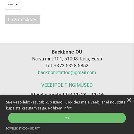
Lisa ostukorvi
Backbone OÜ
Narva mnt 101, 51008 Tartu, Eesti
Tel: +372 5328 5852
backbonetattoo@gmail.com
VEEBIPOE TINGIMUSED
Stuudio avatud
T-R
11-18
L
11-16
×
Tätoveerijad konsulteerivad
T-R
12-16
See veebileht kasutab küpsiseid. Klikkides meie veebilehel nõustute
küpsiste kasutamisega.
Rohkem infot
OK
POWERED BY COOKIESCRIPT