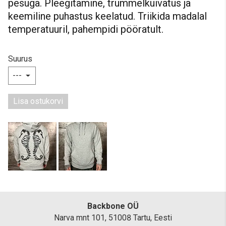
pesuga. Pleegitamine, trummelkuivatus ja
keemiline puhastus keelatud. Triikida madalal
temperatuuril, pahempidi pööratult.
Suurus
Lisa ostukorvi
Backbone OÜ
Narva mnt 101, 51008 Tartu, Eesti