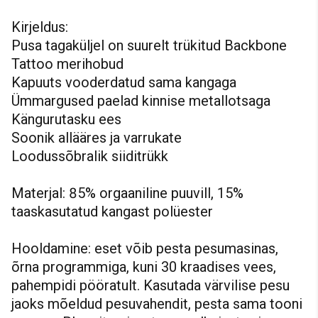
Kirjeldus:
Pusa tagaküljel on suurelt trükitud Backbone
Tattoo merihobud
Kapuuts vooderdatud sama kangaga
Ümmargused paelad kinnise metallotsaga
Kängurutasku ees
Soonik allääres ja varrukate
Loodussõbralik siiditrükk
Materjal: 85% orgaaniline puuvill, 15%
taaskasutatud kangast polüester
Hooldamine: eset võib pesta pesumasinas,
õrna programmiga, kuni 30 kraadises vees,
pahempidi pööratult. Kasutada värvilise pesu
jaoks mõeldud pesuvahendit, pesta sama tooni